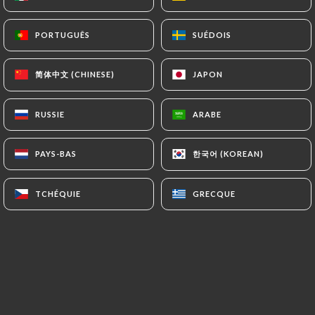
PORTUGUÊS
PORTUGUÊS
SUÉDOIS
SUÉDOIS
Emma RICHE a noté
ER
5/5
简体中文 (CHINESE)
简体中文 (CHINESE)
JAPON
JAPON
Ambiance très sympa et pizzas très
bonnes. On recommande vivement
RUSSIE
RUSSIE
ARABE
ARABE
17/05/2026
•
04:10
한국어 (KOREAN)
한국어 (KOREAN)
PAYS-BAS
PAYS-BAS
Francoise Nannarone a noté
FN
5/5
TCHÉQUIE
TCHÉQUIE
GRECQUE
GRECQUE
Très typique bonne accueilPATRON très
agréable la cuisine est bonne et généreuse
16/05/2026
•
08:54
Anna Lausberg a noté
AL
5/5