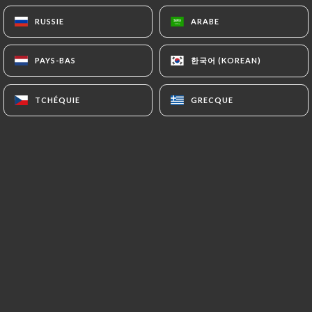
RUSSIE
RUSSIE
ARABE
ARABE
Le Babalou, restaurant pizzéria, est
한국어 (KOREAN)
한국어 (KOREAN)
PAYS-BAS
PAYS-BAS
situé au 4 rue Lamarck, à Montmartre
quartier mythique de Paris dans le 18e
TCHÉQUIE
TCHÉQUIE
GRECQUE
GRECQUE
arrondissement.
Proche du Sacré-Coeur nous vous
accueillons dans une ambiance
chaleureuse et vintage pour vous faire
découvrir un choix de grandes, belles et
généreuses pizza à pâte fine.
Nous avons sélectionné des produits
authentiques et de qualité, importés
d'Italie pour certains.