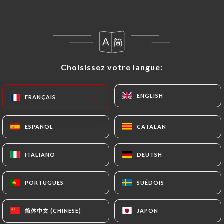
Choisissez votre langue:
Choisissez votre langue:
Babalou
ENGLISH
ENGLISH
FRANÇAIS
FRANÇAIS
754 AVIS
ESPAÑOL
ESPAÑOL
CATALAN
CATALAN
RESTAURANT ITALIEN - PIZZERIA
4 Rue Lamarck
ITALIANO
ITALIANO
DEUTSH
DEUTSH
75018 Paris France
PORTUGUÊS
PORTUGUÊS
SUÉDOIS
SUÉDOIS
简体中文 (CHINESE)
简体中文 (CHINESE)
JAPON
JAPON
Qui sommes nous?