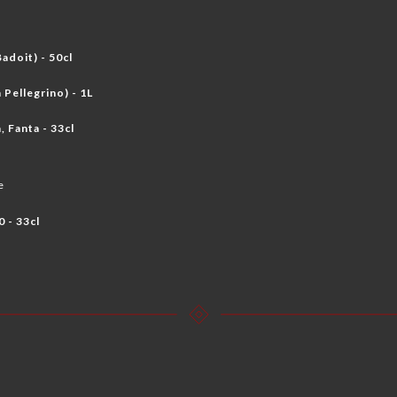
Badoit) - 50cl
 Pellegrino) - 1L
, Fanta - 33cl
e
0 - 33cl