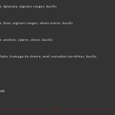
e, Spianata, oignons rouges, basilic
e, thon, oignons rouges, olives noires, basilic
e, anchois, câpres, olives, basilic
latte, fromage de chèvre, miel, noisettes torréfiées, basilic
00€