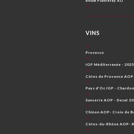
Rhum Planteray XO
VINS
Prosecco
IGP Méditerranée - 202
Côtes de Provence AOP 
Pays d’Oc IGP - Chardo
Sancerre AOP - Dezat 2
Chinon AOP- Croix de B
Côtes-du-Rhône AOP- R