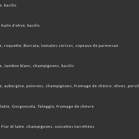
e, basilic
huile d’olive, basilic
tte, roquette, Burrata, tomates cerises, copeaux de parmesan
te, Jambon blanc, champignons, basilic
te, aubergine, poivrons, champignons, fromage de chèvre, olives, persi
 latte, Gorgonzola, Taleggio, fromage de chèvre
, Fior di latte, champignons, noisettes torréfiées