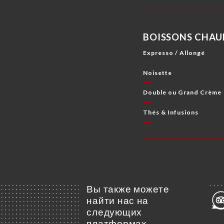
BOISSONS CHAU
Expresso / Allongé
Noisette
Double ou Grand Crème
Thés & Infusions
Вы также можете
найти нас на
следующих
платформах…