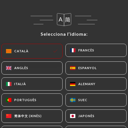
Selecciona l’idioma:
Selecciona l’idioma:
Babalou
FRANCÈS
FRANCÈS
CATALÀ
CATALÀ
754 RESSENYA
ANGLÈS
ANGLÈS
ESPANYOL
ESPANYOL
RESTAURANT ITALIEN - PIZZERIA
4 Rue Lamarck
ITALIÀ
ITALIÀ
ALEMANY
ALEMANY
75018 Paris France
PORTUGUÈS
PORTUGUÈS
SUEC
SUEC
简体中文 (XINÈS)
简体中文 (XINÈS)
JAPONÈS
JAPONÈS
Qui som?