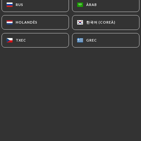
RUS
RUS
ÀRAB
ÀRAB
한국어 (COREÀ)
한국어 (COREÀ)
HOLANDÈS
HOLANDÈS
Le Babalou, restaurant pizzéria, est
situé au 4 rue Lamarck, à Montmartre
TXEC
TXEC
GREC
GREC
quartier mythique de Paris dans le 18e
arrondissement.
Proche du Sacré-Coeur nous vous
accueillons dans une ambiance
chaleureuse et vintage pour vous faire
découvrir un choix de grandes, belles et
généreuses pizza à pâte fine.
Nous avons sélectionné des produits
authentiques et de qualité, importés
d'Italie pour certains.