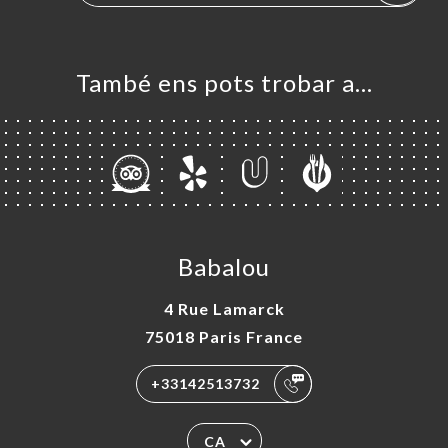
També ens pots trobar a…
Babalou
4 Rue Lamarck
75018 Paris France
+33142513732
CA